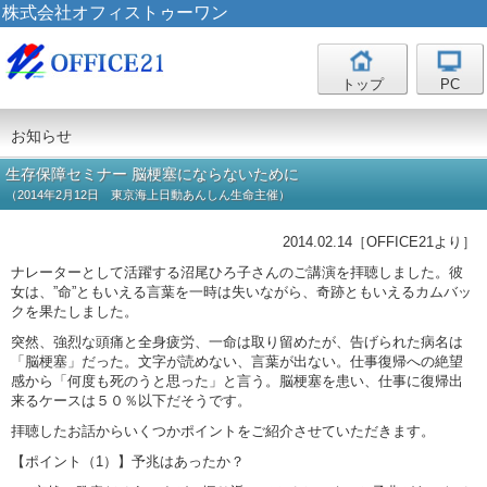
株式会社オフィストゥーワン
トップ
PC
お知らせ
生存保障セミナー 脳梗塞にならないために
（2014年2月12日 東京海上日動あんしん生命主催）
2014.02.14［OFFICE21より］
ナレーターとして活躍する沼尾ひろ子さんのご講演を拝聴しました。彼
女は、”命”ともいえる言葉を一時は失いながら、奇跡ともいえるカムバッ
クを果たしました。
突然、強烈な頭痛と全身疲労、一命は取り留めたが、告げられた病名は
「脳梗塞」だった。文字が読めない、言葉が出ない。仕事復帰への絶望
感から「何度も死のうと思った」と言う。脳梗塞を患い、仕事に復帰出
来るケースは５０％以下だそうです。
拝聴したお話からいくつかポイントをご紹介させていただきます。
【ポイント（1）】予兆はあったか？