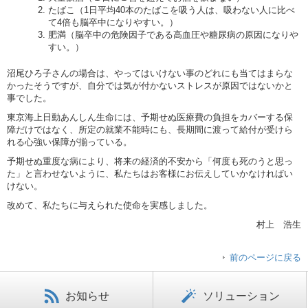
たばこ（1日平均40本のたばこを吸う人は、吸わない人に比べ
て4倍も脳卒中になりやすい。）
肥満（脳卒中の危険因子である高血圧や糖尿病の原因になりや
すい。）
沼尾ひろ子さんの場合は、やってはいけない事のどれにも当てはまらな
かったそうですが、自分では気が付かないストレスが原因ではないかと
事でした。
東京海上日動あんしん生命には、予期せぬ医療費の負担をカバーする保
障だけではなく、所定の就業不能時にも、長期間に渡って給付が受けら
れる心強い保障が揃っている。
予期せぬ重度な病により、将来の経済的不安から「何度も死のうと思っ
た」と言わせないように、私たちはお客様にお伝えしていかなければい
けない。
改めて、私たちに与えられた使命を実感しました。
村上 浩生
前のページに戻る
お知らせ
ソリューション