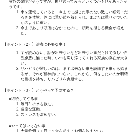
突然の発症だそうですが、振り返ってみるといくつか予兆があったそ
うです。
車を運転していると、今までに感じた事のない激しい眠気・だ
るさを体験。体には重い鎧を着せられ、まぶたは重りがついた
かのように重い。
今まであまり頭痛はなかったのに、頭痛を感じる機会が増え
た。
【ポイント（2）】治療に必要な事！
字が読めない、話が出来ないなど出来ない事だらけで激しい自
己嫌悪に陥った時、いつも寄り添ってくれる家族の存在が大き
い。
リハビリが難しいのは、まず出来ない事を認識する事から始ま
るが、それが精神的につらい。これから、何をしたいのか明確
な目標を持ち、リハビリを克服する。
【ポイント（3）】どうやって予防する？
●継続してやる事
毎日2Lの水を飲む。
適度な運動。
ストレスを溜めない。
●やってはいけない事
大量飲酒（１日に１合を超えてお酒を飲まない）