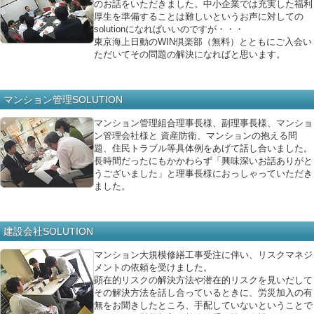
のお話をいただきました。中小企業では充実した福利
厚生を準備することは難しいというお声に対しての
solutionになればいいのですが・・・
東京海上日動のWIN倶楽部（無料）とともにご入会い
ただいてその問題の解決になればと思います。
マンション管理SOLUTION
マンション管理組合理事長様、副理事長様、マンショ
ン管理会社様と 資産防衛、マンションの抱える問
題、住民トラブル等具体例をあげて話し合いました。
長時間だったにもかかわらず「興味深いお話ありがと
うございました」と理事長様におっしゃっていただき
ました。
建設会社SOLUTION
マンション大規模修繕工事受注に伴い、リスクマネジ
メントの依頼を受けました。
顕在的リスクの解決方法や潜在的リスクを見いだして
その解決方法を話し合っているときに、労災加入の有
無をお聞きしたところ、手配していないということで