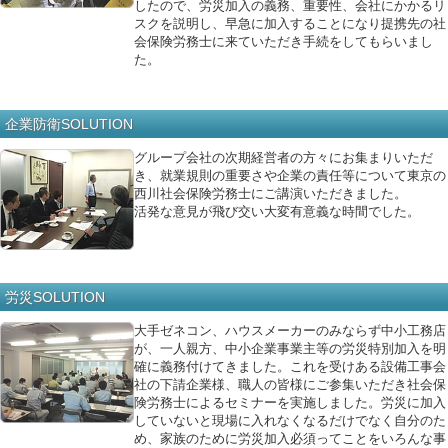
したので、労災加入の義務、重要性、会社にかかるリ
スクを説明し、早急に加入することになり提携先の社
会保険労務士に来ていただき手続をしてもらいまし
た。
企業防衛SOLUTION
グループ会社の次期経営者の方々にお集まりいただ
き、就業規則の重要さや企業の責任等について東京の
西川社会保険労務士にご講演いただきました。
活発な意見が飛び交い大変有意義な時間でした。
労災SOLUTION
大手ゼネコン、ハウスメーカーのみならず中小工務店
が、一人親方、中小企業事業主等の労災特別加入を明
確に義務付けてきました。これを受けある設備工事会
社の下請企業様、職人の皆様にご参集いただき社会保
険労務士によるセミナーを実施しました。労災に加入
していないと現場に入れなくなるだけでなく自分のた
め、家族のために労災加入必須ってことをいろんな事