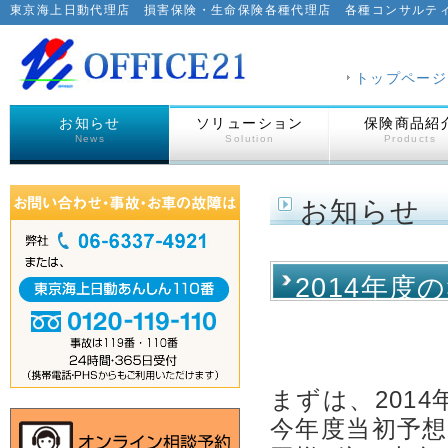
東京海上日動代理店 損害保険・生命保険各種代理店 各種コンサルテ
トップページ
お知らせ
ソリューション
保険商品紹
News
Solution
Products
お知らせ
2014年度
まずは、201
今年度当初予