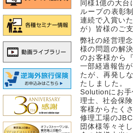
同様1億の大
ループの表彰制
連続で入賞い
が）皆様のご
弊社の経営理念で
様の問題の解
のお客様から
一部経過報告
たが、再発し
たしました。
Solutio
理士、社会保
客様からたく
修理工場のJB
団体様等々そ