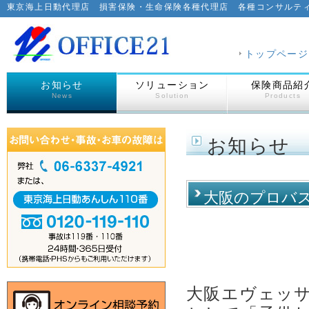
東京海上日動代理店 損害保険・生命保険各種代理店 各種コンサルテ
トップページ
お知らせ
ソリューション
保険商品紹
News
Solution
Products
お知らせ
大阪のプロバ
シャルパート
大阪エヴェッ