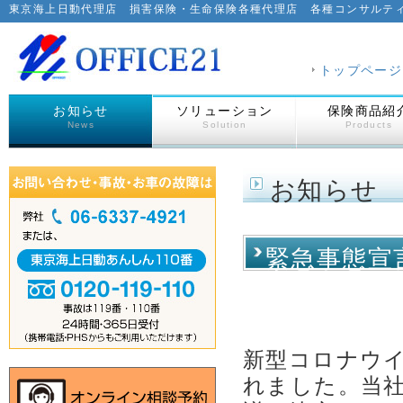
東京海上日動代理店 損害保険・生命保険各種代理店 各種コンサルテ
トップページ
お知らせ
ソリューション
保険商品紹
News
Solution
Products
お知らせ
緊急事態宣
新型コロナウ
れました。当