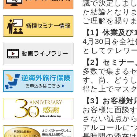
議で決定しま
た結論となり
ご理解を賜り
【1】休業及び1
4月30日を全
としてテレワ
【2】セミナー
多数で集まる
す。尚、どう
得た上でマス
【3】お客様対
お客様に面談
さない観点か
アルコールに
長時間の滞在は