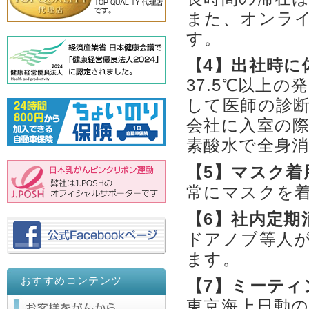
また、オンラ
す。
【4】出社時に
37.5℃以上
して医師の診
会社に入室の
素酸水で全身
【5】マスク着
常にマスクを
【6】社内定期
ドアノブ等人
ます。
おすすめコンテンツ
【7】ミーティ
東京海上日動の