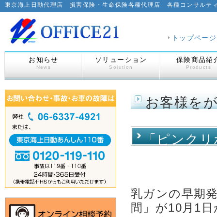
東京海上日動代理店 損害保険・生命保険各種代理店 各種コンサルテ
トップページ
お知らせ
ソリューション
保険商品紹
News
Solution
Products
お客様を
「ピンクリ
乳ガンの早期
間」が10月1